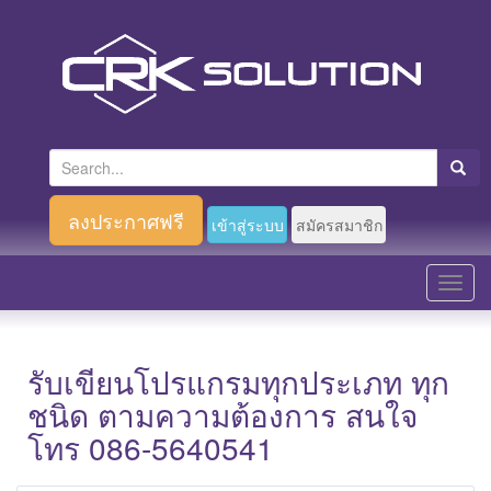
S
e
a
ลงประกาศฟรี
เข้าสู่ระบบ
สมัครสมาชิก
r
c
T
h
o
f
g
o
g
รับเขียนโปรแกรมทุกประเภท ทุก
r
l
ชนิด ตามความต้องการ สนใจ
:
e
โทร 086-5640541
n
a