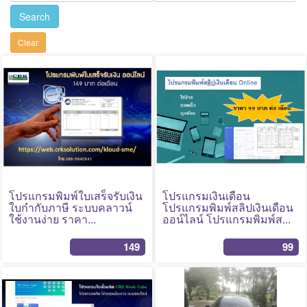
v
Search
i
Clear
g
a
t
i
No Photo
No Photo
o
n
โปรแกรมพิมพ์ใบเสร็จรับเงิน
โปรแกรมเงินเดือน
ใบกำกับภาษี ระบบคลาวน์
โปรแกรมพิมพ์สลิปเงินเดือน
ใช้งานง่าย ราคา...
ออน์ไลน์ โปรแกรมพิมพ์ส...
149
99