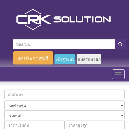
S
e
a
ลงประกาศฟรี
เข้าสู่ระบบ
สมัครสมาชิก
r
c
T
h
o
f
g
o
g
r
l
:
e
n
a