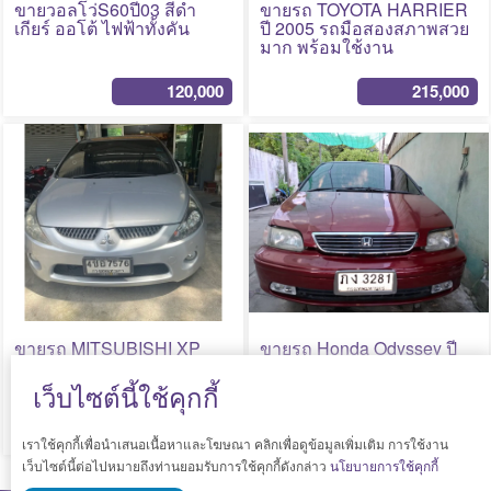
ขายวอลโว่S60ปี03 สีดำ
ขายรถ TOYOTA HARRIER
เกียร์ ออโต้ ไฟฟ้าทั้งคัน
ปี 2005 รถมือสองสภาพสวย
มาก พร้อมใช้งาน
120,000
215,000
No Photo
No Photo
ขายรถ MITSUBISHI XP
ขายรถ Honda Odyssey ปี
Space wagon ปี 2006 สภาพ
1999 (โฉมปี 99-03) เกียร์
ดี สภาพสวยจ้า
Auto พร้อมใช้งาน
เว็บไซต์นี้ใช้คุกกี้
130,000
85,000
เราใช้คุกกี้เพื่อนำเสนอเนื้อหาและโฆษณา คลิกเพื่อดูข้อมูลเพิ่มเติม การใช้งาน
เว็บไซต์นี้ต่อไปหมายถึงท่านยอมรับการใช้คุกกี้ดังกล่าว
นโยบายการใช้คุกกี้