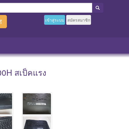
เข้าสู่ระบบ
สมัครสมาชิก
ี
800H สเป็คแรง