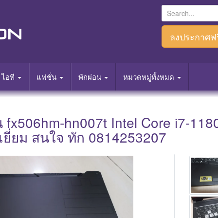
S
e
a
ลงประกาศฟร
r
c
h
ไอที
แฟชั่น
พักผ่อน
หมวดหมู่ทั้งหมด
f
o
r
่น fx506hm-hn007t Intel Core i7-11
:
เยี่ยม สนใจ ทัก 0814253207