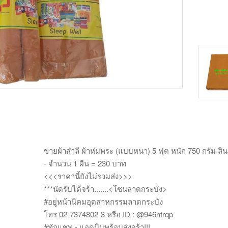
Main Photo
ขายผ้าสำลี ผ้าห่มพระ (แบบหนา) 5 ฟุต หนัก 750 กรัม สินค้
- จำนวน 1 ผืน = 230 บาท
<<<ราคานี้ยังไม่รวมส่ง>>>
***นัดรับได้จร้า.......<โซนลาดกระบัง>
#อยู่หน้านิคมอุตสาหกรรมลาดกระบัง
โทร 02-7374802-3 หรือ ID : @946ntrqp
#ทักแชท - แอดมินพร้อมส่งจร้า!!!