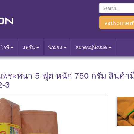
S
e
a
ลงประกาศฟร
r
c
h
ไอที
แฟชั่น
พักผ่อน
หมวดหมู่ทั้งหมด
f
o
r
่มพระหนา 5 ฟุต หนัก 750 กรัม สินค้าม
:
2-3