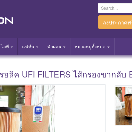
S
e
a
ลงประกาศฟร
r
c
h
ไอที
แฟชั่น
พักผ่อน
หมวดหมู่ทั้งหมด
f
o
r
อลิค UFI FILTERS ไส้กรองขากลับ 
:
Main Photo