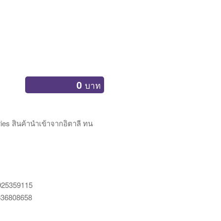
0
บาท
ies สินค้านำเข้าจากอิตาลี ทน
0925359115
0636808658