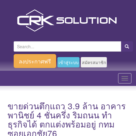
S
e
a
ลงประกาศฟรี
เข้าสู่ระบบ
สมัครสมาชิก
r
c
T
h
o
f
g
o
g
ขายด่วนตึกแถว 3.9 ล้าน อาคาร
r
l
พานิชย์ 4 ชั่นครึ่ง ริมถนน ทำ
:
e
ธุรกิจได้ ตกแต่งพร้อมอยู่ กทม
n
ซอยเอกชัย76
a