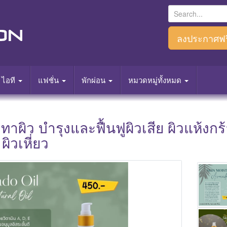
S
e
a
ลงประกาศฟร
r
c
h
ไอที
แฟชั่น
พักผ่อน
หมวดหมู่ทั้งหมด
f
o
r
ผิว บำรุงและฟื้นฟูผิวเสีย ผิวแห้งกร้
:
ผิวเหี่ยว