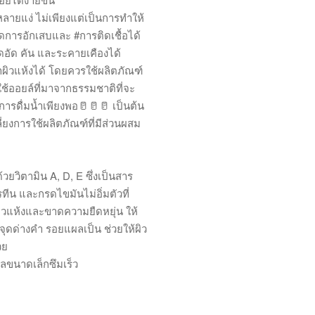
หลายแง่ ไม่เพียงแต่เป็นการทำให้
ิดการอักเสบและ #การติดเชื้อได้
อึดอัด คัน และระคายเคืองได้
หาผิวแห้งได้ โดยควรใช้ผลิตภัณฑ์
ช้ออยล์ที่มาจากธรรมชาติที่จะ
ะการดื่มน้ำเพียงพอ🥛🥛🥛 เป็นต้น
่ยงการใช้ผลิตภัณฑ์ที่มีส่วนผสม
ยวิตามิน A, D, E ซึ่งเป็นสาร
ทีน และกรดไขมันไม่อิ่มตัวที่
ิวแห้งและขาดความยืดหยุ่น ให้
จุดด่างคำ รอยแผลเป็น ช่วยให้ผิว
วย
ลขนาดเล็กซึมเร็ว