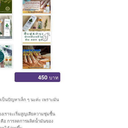
450
บาท
งเป็นปัญหาเล็ก ๆ นะค่ะ เพราะมัน
องเราจะเริ่มสูญเสียความชุ่มชื้น
ักๆ คือ การลดการผลิตน้ำมันของ
อยได้ง่ายขึ้น