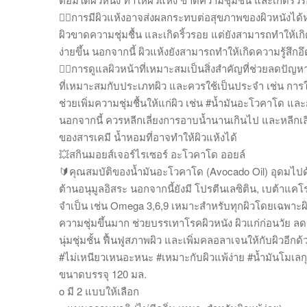
🤷‍♀️การมีผิวแห้งอาจส่งผลกระทบต่อสุขภาพของผิวหนังได้
ผิวขาดความชุ่มชื้น และเกิดริ้วรอย แต่ยังสามารถทำให้เก
ง่ายขึ้น นอกจากนี้ ผิวแห้งยังสามารถทำให้เกิดความรู้สึก
🧑‍⚕️การดูแลผิวหน้าที่เหมาะสมเป็นสิ่งสำคัญที่ช่วยลดปัญ
ที่เหมาะสมกับประเภทผิว และควรใช้เป็นประจำ เช่น การใ
ช่วยเพิ่มความชุ่มชื้นให้แก่ผิว เช่น #น้ำมันอะโวคาโด แล
นอกจากนี้ ควรหลีกเลี่ยงการอาบน้ำนานเกินไป และหลีกเลี
ของสารเคมี น้ำหอมที่อาจทำให้ผิวแห้งได้
💥สกินมอยส์เจอร์ไรเซอร์ อะโวคาโด ออยล์
🔰คุณสมบัติของน้ำมันอะโวคาโด (Avocado Oil) อุดมไปด้ว
ต้านอนุมูลอิสระ นอกจากนี้ยังมี โปรตีนเลซิติน, เบต้าแคโร
จำเป็น เช่น Omega 3,6,9 เหมาะสำหรับทุกผิวโดยเฉพาะผ
ความชุ่มขึ้นมาก ช่วยบรรเทาโรคผิวหนัง ผิวแก่ก่อนวัย ลด
นุ่มชุ่มชั้น ฟื้นฟูสภาพผิว และเพิ่มคลอลาเจนให้กับผิวอีกด้
#ไม่เหนียวเหนอะหนะ #เหมาะกับผิวแพ้ง่าย #น้ำมันโมเลกุ
ขนาดบรรจุ 120 มล.
o มี 2 แบบให้เลือก