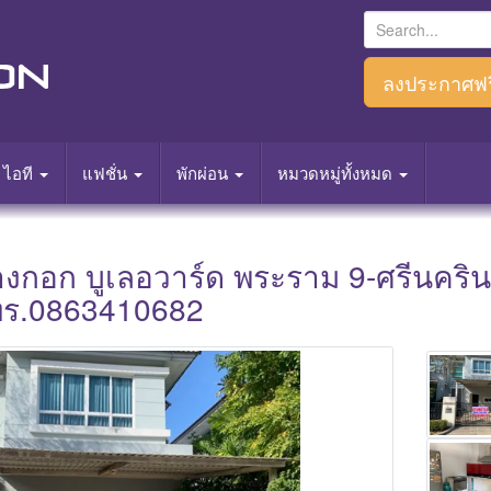
S
e
a
ลงประกาศฟร
r
c
h
ไอที
แฟชั่น
พักผ่อน
หมวดหมู่ทั้งหมด
f
o
r
างกอก บูเลอวาร์ด พระราม 9-ศรีนครินท
:
ทร.0863410682