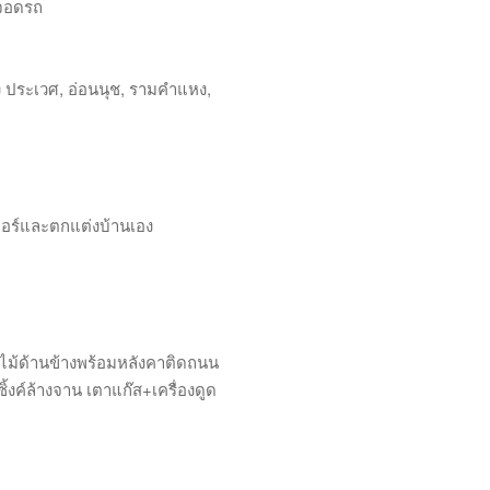
ี่จอดรถ
ูง ประเวศ, อ่อนนุช, รามคำแหง,
ิเจอร์และตกแต่งบ้านเอง
งไม้ด้านข้างพร้อมหลังคาติดถนน
ซิ้งค์ล้างจาน เตาแก๊ส+เครื่องดูด