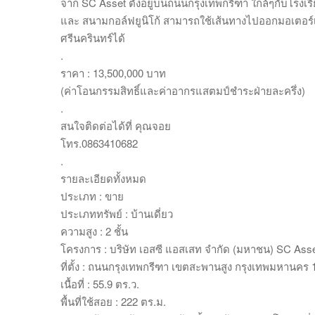
จาก SC Asset ตั้งอยู่บนถนนกรุงเทพกรีฑา ใกล้ๆกับโรงเ
และ สนามกอล์ฟยูนิโก้ สามารถใช้เส้นทางไปออกมอเตอ
ศรีนครินทร์ได้
.
ราคา : 13,500,000 บาท
(ค่าโอนกรรมสิทธิ์และค่าอากรแสตมป์ชำระฝ่ายละครึ่ง)
.
สนใจติดต่อได้ที่ คุณจอย
โทร.0863410682
.
รายละเอียดทั้งหมด
ประเภท : ขาย
ประเภททรัพย์ : บ้านเดี่ยว
ความสูง : 2 ชั้น
โครงการ : บริษัท เอสซี แอสเสท จำกัด (มหาชน) SC Ass
ที่ตั้ง : ถนนกรุงเทพกรีฑา เขตสะพานสูง กรุงเทพมหานคร
เนื้อที่ : 55.9 ตร.ว.
พื้นที่ใช้สอย : 222 ตร.ม.