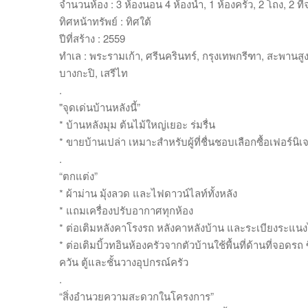
จำนวนห้อง : 3 ห้องนอน 4 ห้องน้ำ, 1 ห้องครัว, 2 โถง, 2 ท
ทิศหน้าทรัพย์ : ทิศใต้
ปีที่สร้าง : 2559
ทำเล : พระรามเก้า, ศรีนครินทร์, กรุงเทพกรีฑา, สะพานส
บางกะปิ, เสรีไท
.
"จุดเด่นบ้านหลังนี้”
* บ้านหลังมุม ต้นไม้ใหญ่เยอะ ร่มรื่น
* ขายบ้านเปล่า เหมาะสำหรับผู้ที่ชื่นชอบเลือกซื้อเฟอร์น
.
“ตกแต่ง”
* ผ้าม่าน มุ้งลวด และไฟดาวน์ไลท์ทั้งหลัง
* แถมเครื่องปรับอากาศทุกห้อง
* ต่อเติมหลังคาโรงรถ หลังคาหลังบ้าน และระเบียงระแน
* ต่อเติมบิ้วทอินห้องครัวจากตัวบ้านใช้พื้นที่ด้านที่จอดรถ 
ควัน ตู้และชั้นวางอุปกรณ์ครัว
.
“สิ่งอำนวยความสะดวกในโครงการ”