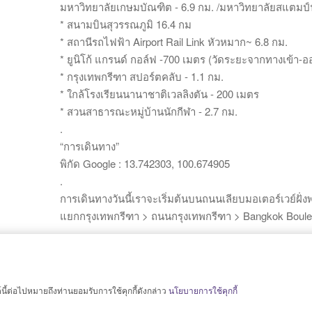
มหาวิทยาลัยเกษมบัณฑิต - 6.9 กม. /มหาวิทยาลัยสแตมป์
* สนามบินสุวรรณภูมิ 16.4 กม
* สถานีรถไฟฟ้า Airport Rail Link หัวหมาก~ 6.8 กม.
* ยูนิโก้ แกรนด์ กอล์ฟ -700 เมตร (วัดระยะจากทางเข้า-อ
* กรุงเทพกรีฑา สปอร์ตคลับ - 1.1 กม.
* ใกล้โรงเรียนนานาชาติเวลลิงตัน - 200 เมตร
* สวนสาธารณะหมู่บ้านนักกีฬา - 2.7 กม.
.
“การเดินทาง”
พิกัด Google : 13.742303, 100.674905
.
การเดินทางวันนี้เราจะเริ่มต้นบนถนนเลียบมอเตอร์เวย์ฝั่
แยกกรุงเทพกรีฑา > ถนนกรุงเทพกรีฑา > Bangkok Boulev
.
สนใจติดต่อได้ที่ คุณจอย โทร.0863410682
.
ต์นี้ต่อไปหมายถึงท่านยอมรับการใช้คุกกี้ดังกล่าว
นโยบายการใช้คุกกี้