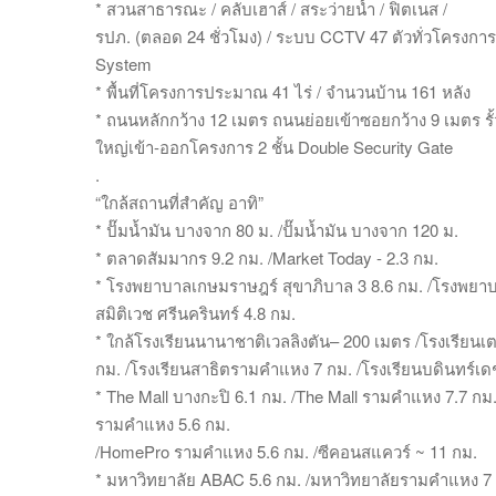
* สวนสาธารณะ / คลับเฮาส์ / สระว่ายน้ำ / ฟิตเนส /
รปภ. (ตลอด 24 ชั่วโมง) / ระบบ CCTV 47 ตัวทั่วโครงการ / 
System
* พื้นที่โครงการประมาณ 41 ไร่ / จำนวนบ้าน 161 หลัง
* ถนนหลักกว้าง 12 เมตร ถนนย่อยเข้าซอยกว้าง 9 เมตร ร
ใหญ่เข้า-ออกโครงการ 2 ชั้น Double Security Gate
.
“ใกล้สถานที่สำคัญ อาทิ”
* ปั๊มน้ำมัน บางจาก 80 ม. /ปั๊มน้ำมัน บางจาก 120 ม.
* ตลาดสัมมากร 9.2 กม. /Market Today - 2.3 กม.
* โรงพยาบาลเกษมราษฎร์ สุขาภิบาล 3 8.6 กม. /โรงพยา
สมิติเวช ศรีนครินทร์ 4.8 กม.
* ใกล้โรงเรียนนานาชาติเวลลิงตัน– 200 เมตร /โรงเรียนเต
กม. /โรงเรียนสาธิตรามคำแหง 7 กม. /โรงเรียนบดินทร์เด
* The Mall บางกะปิ 6.1 กม. /The Mall รามคำแหง 7.7 กม.
รามคำแหง 5.6 กม.
/HomePro รามคำแหง 5.6 กม. /ซีคอนสแควร์ ~ 11 กม.
* มหาวิทยาลัย ABAC 5.6 กม. /มหาวิทยาลัยรามคำแหง 7 กม