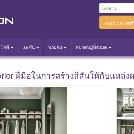
S
e
a
ลงประกาศฟร
r
c
h
ไอที
แฟชั่น
พักผ่อน
หมวดหมู่ทั้งหมด
f
o
r
terior ฝีมือในการสร้างสีสันให้กับแหล่
:
Main Photo