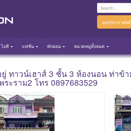
S
e
a
ลงประกาศฟร
r
c
h
ไอที
แฟชั่น
พักผ่อน
หมวดหมู่ทั้งหมด
f
o
r
อยู่ ทาวน์เฮาส์ 3 ชั้น 3 ห้องนอน ท่าข
:
ัลพระราม2 โทร 0897683529