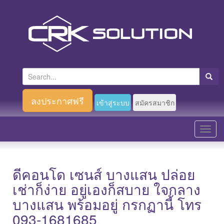
S
e
a
ลงประกาศฟรี
เข้าสู่ระบบ
สมัครสมาชิก
r
c
T
h
o
f
g
o
g
ดีคอนโด เซนส์ บางแสน ปล่อย
r
l
เช่าก็ง่าย อยู่เองก็สบาย ใจกลาง
:
e
บางแสน พร้อมอยู่ กรกฏานี้ โทร
n
093-1681685
a