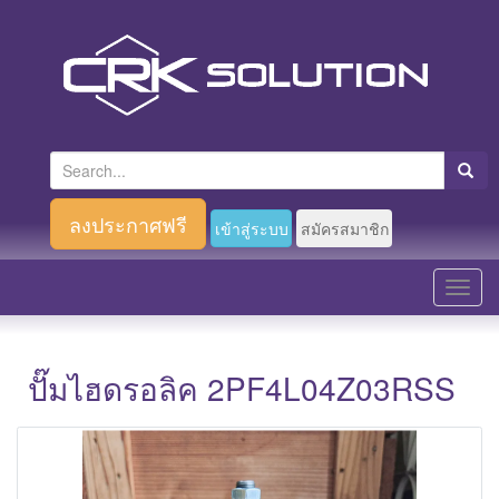
S
e
a
ลงประกาศฟรี
เข้าสู่ระบบ
สมัครสมาชิก
r
c
T
h
o
f
g
o
g
ปั๊มไฮดรอลิค 2PF4L04Z03RSS
r
l
:
e
n
a