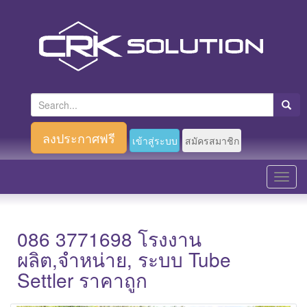
S
e
a
ลงประกาศฟรี
เข้าสู่ระบบ
สมัครสมาชิก
r
c
T
h
o
f
g
o
g
086 3771698 โรงงาน
r
l
ผลิต,จำหน่าย, ระบบ Tube
:
e
Settler ราคาถูก
n
a