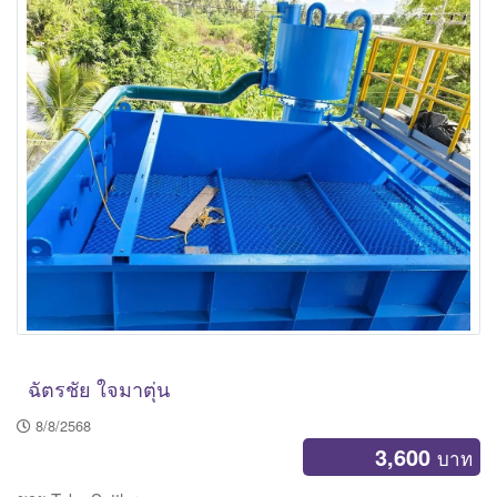
v
i
g
a
t
i
Main Photo
o
n
ฉัตรชัย ใจมาตุ่น
8/8/2568
3,600
บาท