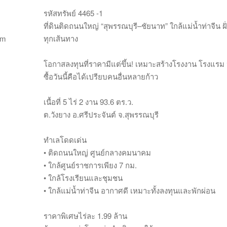
รหัสทรัพย์ 4465 -1
ที่ดินติดถนนใหญ่ “สุพรรณบุรี–ชัยนาท” ใกล้แม่น้ำท่าจีน
om
ทุกเส้นทาง
โอกาสลงทุนที่ราคามีแต่ขึ้น! เหมาะสร้างโรงงาน โรงแรม 
ซื้อวันนี้คือได้เปรียบคนอื่นหลายก้าว
เนื้อที่ 5 ไร่ 2 งาน 93.6 ตร.ว.
ต.วังยาง อ.ศรีประจันต์ จ.สุพรรณบุรี
ทำเลโดดเด่น
• ติดถนนใหญ่ ศูนย์กลางคมนาคม
• ใกล้ศูนย์ราชการเพียง 7 กม.
• ใกล้โรงเรียนและชุมชน
• ใกล้แม่น้ำท่าจีน อากาศดี เหมาะทั้งลงทุนและพักผ่อน
ราคาพิเศษไร่ละ 1.99 ล้าน