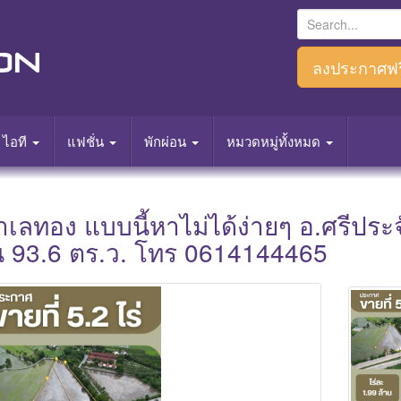
S
e
a
ลงประกาศฟร
r
c
h
ไอที
แฟชั่น
พักผ่อน
หมวดหมู่ทั้งหมด
f
o
r
นทำเลทอง แบบนี้หาไม่ได้ง่ายๆ อ.ศรีประ
:
 งาน 93.6 ตร.ว. โทร 0614144465