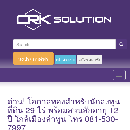
S
e
a
ลงประกาศฟรี
เข้าสู่ระบบ
สมัครสมาชิก
r
c
T
h
o
f
g
o
g
ด่วน! โอกาสทองสำหรับนักลงทุน
r
l
ที่ดิน 29 ไร่ พร้อมสวนสักอายุ 12
:
e
ปี ใกล้เมืองลำพูน โทร 081-530-
n
7997
a