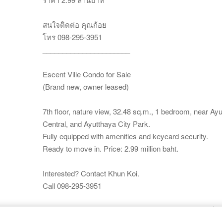
สนใจติดต่อ คุณก้อย
โทร 098-295-3951
______________________
Escent Ville Condo for Sale
(Brand new, owner leased)
7th floor, nature view, 32.48 sq.m., 1 bedroom, near A
Central, and Ayutthaya City Park.
Fully equipped with amenities and keycard security.
Ready to move in. Price: 2.99 million baht.
Interested? Contact Khun Koi.
Call 098-295-3951
ขายคอนโด Escent Ville Ayutthaya, ขายคอนโด เอสเซ็นท