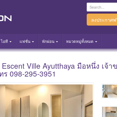
S
e
a
ลงประกาศฟร
r
c
h
ไอที
แฟชั่น
พักผ่อน
หมวดหมู่ทั้งหมด
f
o
r
scent Ville Ayutthaya มือหนึ่ง เจ้าข
:
โทร 098-295-3951