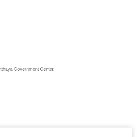
yutthaya Government Center,
์ วิลล์ อยุธยา, ขายคอนโด