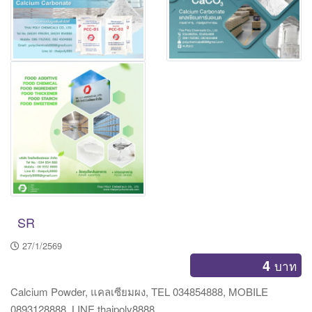
SR
27/1/2569
4
บาท
Calcium Powder, แคลเซียมผง, TEL 034854888, MOBILE
0893128888, LINE thaipoly8888