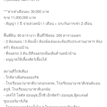
***ค่าเช่าเดือนละ 30,000 บาท
ขาย 11,000,000 บาท
- สัญญา 1 ปี จ่ายล่วงหน้า 1 เดือน + ประกันการเช่า 2 เดือน
พื้นที่ดิน: 60 ตารางวา พื้นที่ใช้สอย: 200 ตารางเมตร
- 3 ห้องนอน / 3 ห้องน้ำ ห้องนั่งเล่นและห้องรับประทานอาหาร ห้อง
ครัว ห้องแม่บ้าน
- ที่จอดรถ 3 คัน มีที่จอดรถเพิ่มเติมด้านหน้าบ้าน
- อนุญาตให้เลี้ยงสัตว์เลี้ยงได้
สถานที่ใกล้เคียง
- ใกล้ทางพิเศษฉลองรัช
- โรงเรียนนานาชาติบางกอกเพรพ, โรงเรียนนานาชาติเซนต์แอน
ดรูส์, โรงเรียนนานาชาติเอกมัย
- เทสโก้ โลตัส อ่อนนุช,บิ๊กซี เอ็กซ์ตร้า อ่อนนุช,ฟู้ดแลนด์
ซุปเปอร์มาร์เก็ต
- โรงพยาบาลกล้วยน้ำไท 2,โรงพยาบาลคามิลเลียน