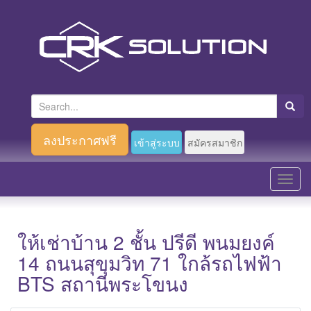
S
e
a
ลงประกาศฟรี
เข้าสู่ระบบ
สมัครสมาชิก
r
c
T
h
o
f
g
o
g
ให้เช่าบ้าน 2 ชั้น ปรีดี พนมยงค์
r
l
14 ถนนสุขุมวิท 71 ใกล้รถไฟฟ้า
:
e
BTS สถานีพระโขนง
n
a