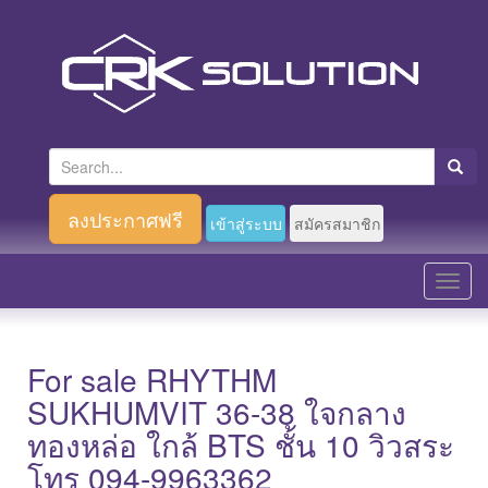
S
e
a
ลงประกาศฟรี
เข้าสู่ระบบ
สมัครสมาชิก
r
c
T
h
o
f
g
o
g
For sale RHYTHM
r
l
SUKHUMVIT 36-38 ใจกลาง
:
e
ทองหล่อ ใกล้ BTS ชั้น 10 วิวสระ
n
โทร 094-9963362
a