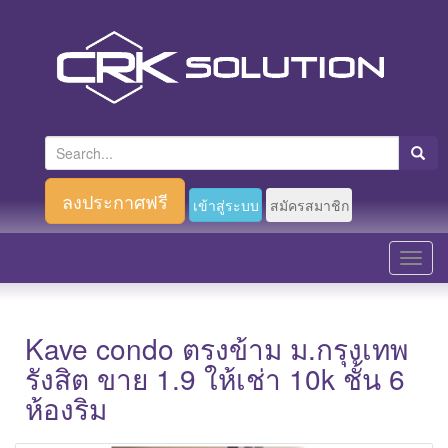
S
e
a
ลงประกาศฟรี
เข้าสู่ระบบ
สมัครสมาชิก
r
c
T
h
o
f
g
o
g
Kave condo ตรงข้าม ม.กรุงเทพ
r
l
รังสิต ขาย 1.9 ให้เช่า 10k ชั้น 6
:
e
ห้องริม
n
a