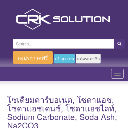
S
e
a
ลงประกาศฟรี
เข้าสู่ระบบ
สมัครสมาชิก
r
c
T
h
o
f
g
o
g
โซเดียมคาร์บอเนต, โซดาแอช,
r
l
โซดาแอชเดนซ์, โซดาแอชไลท์,
:
e
Sodium Carbonate, Soda Ash,
n
Na2CO3
a