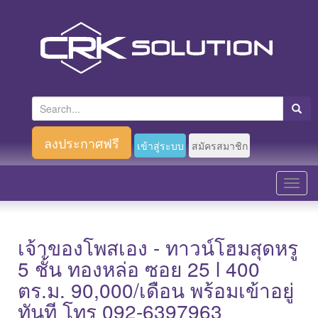
S
e
a
ลงประกาศฟรี
เข้าสู่ระบบ
สมัครสมาชิก
r
c
T
h
o
f
g
o
g
เจ้าของโพสเอง - ทาวน์โฮมสุดหรู
r
l
5 ชั้น ทองหล่อ ซอย 25 l 400
:
e
ตร.ม. 90,000/เดือน พร้อมเข้าอยู่
n
ทันที โทร 092-6397963
a