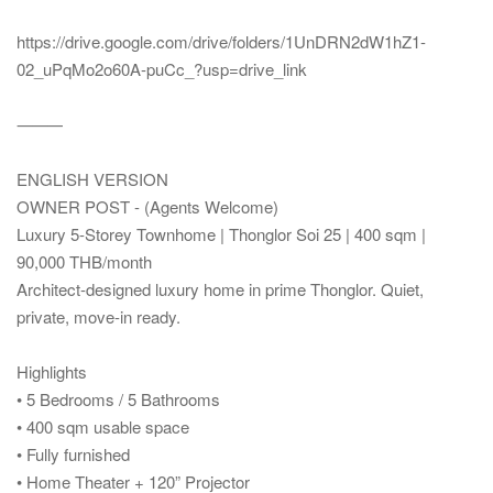
https://drive.google.com/drive/folders/1UnDRN2dW1hZ1-
02_uPqMo2o60A-puCc_?usp=drive_link
⸻
ENGLISH VERSION
OWNER POST - (Agents Welcome)
Luxury 5-Storey Townhome | Thonglor Soi 25 | 400 sqm |
90,000 THB/month
Architect-designed luxury home in prime Thonglor. Quiet,
private, move-in ready.
Highlights
• 5 Bedrooms / 5 Bathrooms
• 400 sqm usable space
• Fully furnished
• Home Theater + 120” Projector