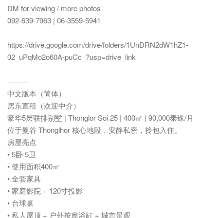
DM for viewing / more photos
092-639-7963 | 06-3559-5941
https://drive.google.com/drive/folders/1UnDRN2dW1hZ1-
02_uPqMo2o60A-puCc_?usp=drive_link
⸻
中文版本（简体）
房东直租（欢迎中介）
豪华5层联排别墅 | Thonglor Soi 25 | 400㎡ | 90,000泰铢/月
位于曼谷 Thonglhor 核心地段，安静私密，拎包入住。
房屋亮点
• 5卧 5卫
• 使用面积400㎡
• 全套家具
• 家庭影院 + 120寸投影
• 台球桌
• 私人屋顶 + 户外按摩浴缸 + 城市景观