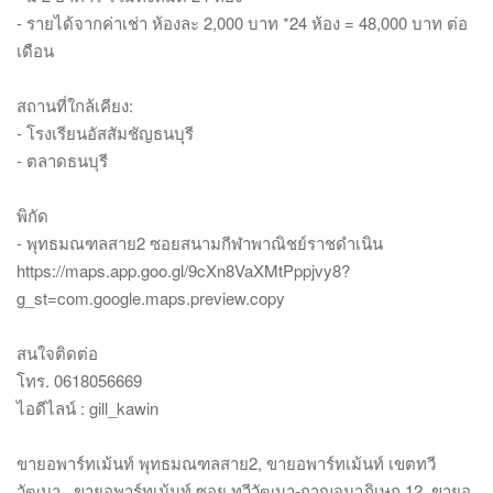
- รายได้จากค่าเช่า ห้องละ 2,000 บาท *24 ห้อง = 48,000 บาท ต่อ
เดือน
สถานที่ใกล้เคียง:
- โรงเรียนอัสสัมชัญธนบุรี
- ตลาดธนบุรี
พิกัด
- พุทธมณฑลสาย2 ซอยสนามกีฬาพาณิชย์ราชดำเนิน
https://maps.app.goo.gl/9cXn8VaXMtPppjvy8?
g_st=com.google.maps.preview.copy
สนใจติดต่อ
โทร. 0618056669
ไอดีไลน์ : gill_kawin
ขายอพาร์ทเม้นท์ พุทธมณฑลสาย2, ขายอพาร์ทเม้นท์ เขตทวี
วัฒนา , ขายอพาร์ทเม้นท์ ซอย ทวีวัฒนา-กาญจนาภิเษก 12, ขายอ