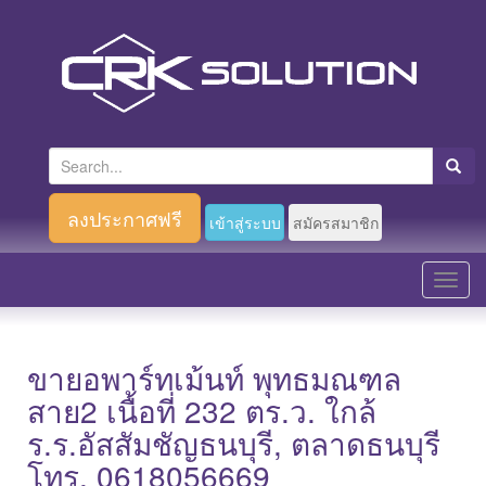
S
e
a
ลงประกาศฟรี
เข้าสู่ระบบ
สมัครสมาชิก
r
c
T
h
o
f
g
o
g
ขายอพาร์ทเม้นท์ พุทธมณฑล
r
l
สาย2 เนื้อที่ 232 ตร.ว. ใกล้
:
e
ร.ร.อัสสัมชัญธนบุรี, ตลาดธนบุรี
n
โทร. 0618056669
a