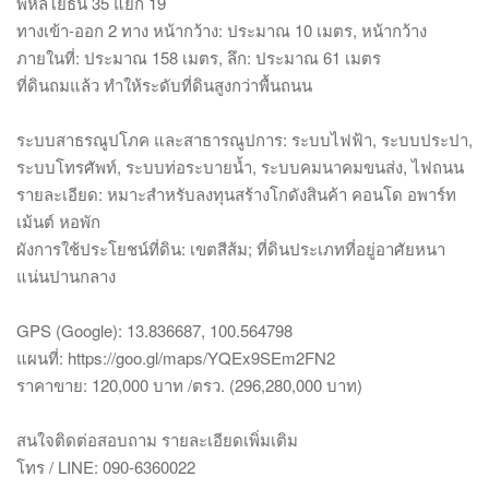
พหลโยธิน 35 แยก 19
ทางเข้า‑ออก 2 ทาง หน้ากว้าง: ประมาณ 10 เมตร, หน้ากว้าง
ภายในที่: ประมาณ 158 เมตร, ลึก: ประมาณ 61 เมตร
ที่ดินถมแล้ว ทำให้ระดับที่ดินสูงกว่าพื้นถนน
ระบบสาธรณูปโภค และสาธารณูปการ: ระบบไฟฟ้า, ระบบประปา,
ระบบโทรศัพท์, ระบบท่อระบายน้ำ, ระบบคมนาคมขนส่ง, ไฟถนน
รายละเอียด: หมาะสำหรับลงทุนสร้างโกดังสินค้า คอนโด อพาร์ท
เม้นต์ หอพัก
ผังการใช้ประโยชน์ที่ดิน: เขตสีส้ม; ที่ดินประเภทที่อยู่อาศัยหนา
แน่นปานกลาง
GPS (Google): 13.836687, 100.564798
แผนที่: https://goo.gl/maps/YQEx9SEm2FN2
ราคาขาย: 120,000 บาท /ตรว. (296,280,000 บาท)
สนใจติดต่อสอบถาม รายละเอียดเพิ่มเติม
โทร / LINE: 090-6360022