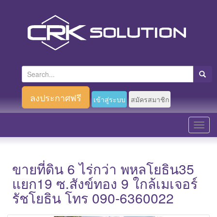
S
e
a
ลงประกาศฟรี
เข้าสู่ระบบ
สมัครสมาชิก
r
c
T
h
o
f
g
o
g
ขายที่ดิน 6 ไร่กว่า พหลโยธิน35
r
l
แยก19 ซ.สังข์ทอง 9 ใกล้เมเจอร์
:
e
รัชโยธิน โทร 090-6360022
n
a