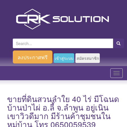
S
e
a
ลงประกาศฟรี
เข้าสู่ระบบ
สมัครสมาชิก
r
c
T
h
o
f
g
o
g
ขายที่ดินสวนลำใย 40 ไร่ มีโฉนด
r
l
บ้านป่าไผ่ อ.ลี้ จ.ลำพูน อยู่เนิน
:
e
เขาวิวดีมาก มีร้านค้าชุมชนใน
n
หมู่บ้าน โทร 0650059539
a