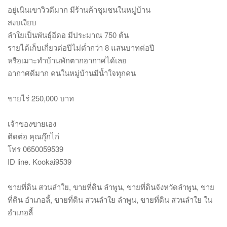
อยู่เนินเขาวิวดีมาก มีร้านค้าชุมชนในหมู่บ้าน
สงบเงียบ
ลำใยเป็นพันธุ์อีดอ มีประมาณ 750 ต้น
รายได้เก็บเกี่ยวต่อปีไม่ต่ำกว่า 8 แสนบาทต่อปี
หรือเมาะทำบ้านพักตากอากาศได้เลย
อากาศดีมาก คนในหมู่บ้านมีน้ำใจทุกคน
ขายไร่ 250,000 บาท
เจ้าของขายเอง
ติดต่อ คุณกุ๊กไก่
โทร 0650059539
ID line. Kookai9539
ขายที่ดิน สวนลำใย, ขายที่ดิน ลำพูน, ขายที่ดินจังหวัดลำพูน, ขาย
ที่ดิน อำเภอลี้, ขายที่ดิน สวนลำใย ลำพูน, ขายที่ดิน สวนลำใย ใน
อำเภอลี้