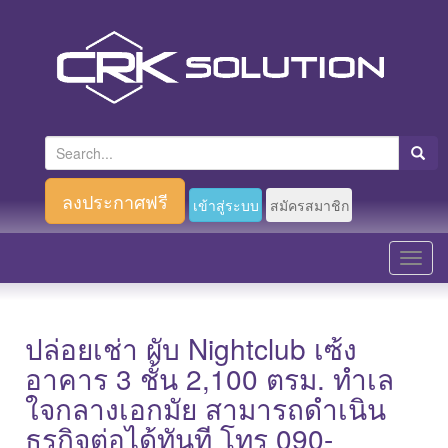
S
e
a
ลงประกาศฟรี
เข้าสู่ระบบ
สมัครสมาชิก
r
c
T
h
o
f
g
o
g
ปล่อยเช่า ผับ Nightclub เซ้ง
r
l
อาคาร 3 ชั้น 2,100 ตรม. ทำเล
:
e
ใจกลางเอกมัย สามารถดำเนิน
n
ธุรกิจต่อได้ทันที โทร 090-
a