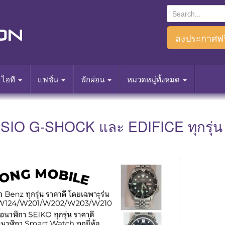
S
e
a
ลงประกาศฟร
r
c
h
ไอที
แฟชั่น
พักผ่อน
หมวดหมู่ทั้งหมด
f
o
r
ASIO G-SHOCK และ EDIFICE ทุกรุ่น ร
: