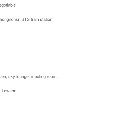
egotiable
ongnonsri BTS train station
rden, sky lounge, meeting room,
e, Lawson