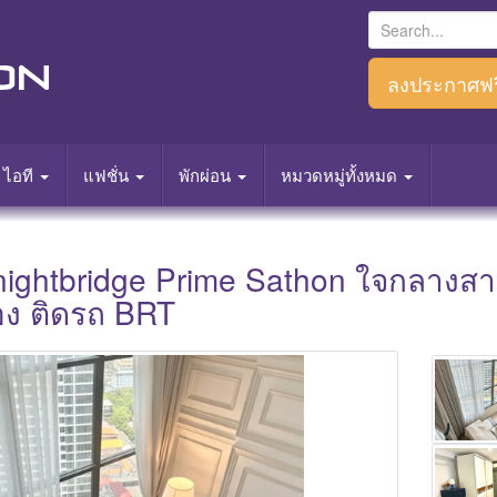
S
e
a
ลงประกาศฟร
r
c
h
ไอที
แฟชั่น
พักผ่อน
หมวดหมู่ทั้งหมด
f
o
r
nightbridge Prime Sathon ใจกลางสา
:
มือง ติดรถ BRT