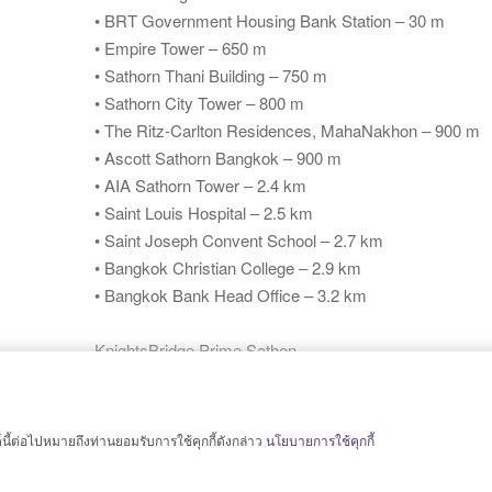
• BRT Government Housing Bank Station – 30 m
• Empire Tower – 650 m
• Sathorn Thani Building – 750 m
• Sathorn City Tower – 800 m
• The Ritz-Carlton Residences, MahaNakhon – 900 m
• Ascott Sathorn Bangkok – 900 m
• AIA Sathorn Tower – 2.4 km
• Saint Louis Hospital – 2.5 km
• Saint Joseph Convent School – 2.7 km
• Bangkok Christian College – 2.9 km
• Bangkok Bank Head Office – 3.2 km
KnightsBridge Prime Sathon
https://goo.gl/maps/QjpGtykwxGK5d7U38
ต์นี้ต่อไปหมายถึงท่านยอมรับการใช้คุกกี้ดังกล่าว
นโยบายการใช้คุกกี้