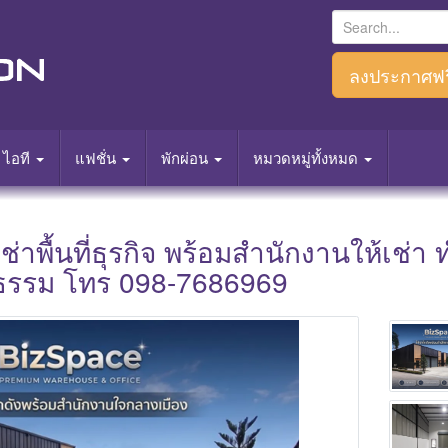
S
e
a
ลงประกาศฟร
r
c
h
ไอที
แฟชั่น
พักผ่อน
หมวดหมู่ทั้งหมด
f
o
r
ช่าพื้นที่ธุรกิจ พร้อมสำนักงานให้เช่
:
ูธรรม โทร 098-7686969