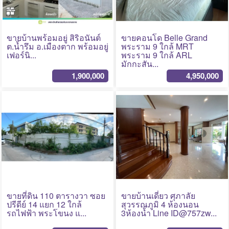
ขายบ้านพร้อมอยู่ สิริอนันต์
ขายคอนโด Belle Grand
ต.น้ำรึม อ.เมืองตาก พร้อมอยู่
พระราม 9 ใกล้ MRT
เฟอร์นิ...
พระราม 9 ใกล้ ARL
มักกะสัน...
1,900,000
4,950,000
No Photo
No Photo
ขายที่ดิน 110 ตารางวา ซอย
ขายบ้านเดี่ยว ศุภาลัย
ปรีดีย์ 14 แยก 12 ใกล้
สุวรรณภูมิ 4 ห้องนอน
รถไฟฟ้า พระโขนง แ...
3ห้องน้ำ Line ID@757zw...