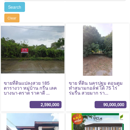
v
Search
i
Clear
g
a
t
i
No Photo
No Photo
o
n
ขายที่ดินแปลงสวย 185
ขาย ที่ดิน นครปฐม ดอนตูม
ตารางวา หมู่บ้าน กรีน เลค
ทำสนามกอล์ฟ ได้ 75 ไร่
บางนา-ตราด ราคาดี ...
ร่มรื่น สวยมาก รา...
2,590,000
90,000,000