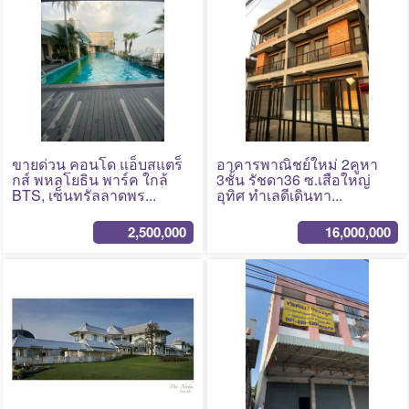
No Photo
No Photo
ขายด่วน คอนโด แอ็บสแตร็
อาคารพาณิชย์ใหม่ 2คูหา
กส์ พหลโยธิน พาร์ค ใกล้
3ชั้น รัชดา36 ซ.เสือใหญ่
BTS, เซ็นทรัลลาดพร...
อุทิศ ทำเลดีเดินทา...
2,500,000
16,000,000
No Photo
No Photo