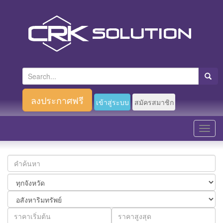
S
e
a
ลงประกาศฟรี
เข้าสู่ระบบ
สมัครสมาชิก
r
c
T
h
o
f
g
o
g
r
l
:
e
n
a