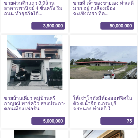
ขายด่วนตึกแถว 3.9ล้าน
ขายที่ เจ้าของขายเอง ทำเลดี
อาคารพานิชย์ 4 ชั่นครึ่ง ริม
มาก อยู่ ถ.เลี่ยงเมือง
ถนน ทำธุรกิจได้...
ฉะเชิงเทรา ที่ด...
3,900,000
50,000,000
No Photo
No Photo
ขายบ้านเดี่ยว หมู่บ้านศรี
ให้เช่าโกดังมีห้องออฟฟิศใน
กาญจน์ พาร์ควิว สรงประภา-
ตัว ต.น้ำจืด อ.กระบุรี
ดอนเมือง เฟอร์น...
จ.ระนอง ทำเลดี ใ...
5,000,000
75